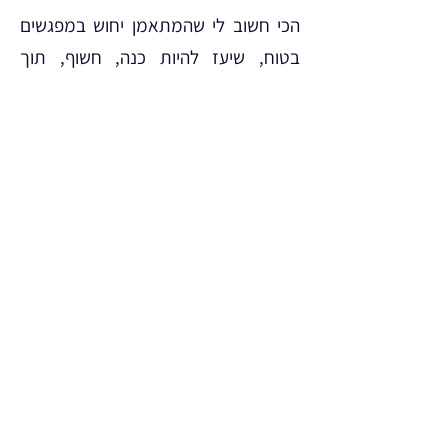
הכי חשוב לי שהמתאמן יחוש במפגשים
בטוח, שיעז להיות כנה, חשוף, תוך
הקשבה לעצמו. שיילמד להאמין בעצמו,
ושההצלחות הקטנות בדרך יעניקו לו את
הדרייב והאנרגיה להמשיך בעשייה
לקראת השגת מטרותיו.
אין ספק שהמתנה הגדולה ביותר
שקיבלתי בחיי, היא הזכות לאמן אנשים
ולראות אותם הופכים לשלמים יותר
ומאושרים, מאמינים בעצמם
ובכוחותיהם, מוגשמים. כל מסע שכזה
מיוחד ומרתק מבחינתי ואני מודה
ומוקירה כל רגע בו.